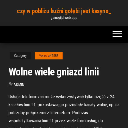
Skip
czy w pobliżu kuźni gołębi jest kasyno_
to
gameyijd.web.app
the
content
Category
Venezia45583
Wolne wiele gniazd linii
By
ADMIN
Usługa telefoniczna może wykorzystywać tylko część z 24
kanałów linii T1, pozostawiając pozostałe kanały wolne, np. na
potrzeby połączenia z Internetem. Podczas
współużytkowania linii T1 przez wiele form usług, do