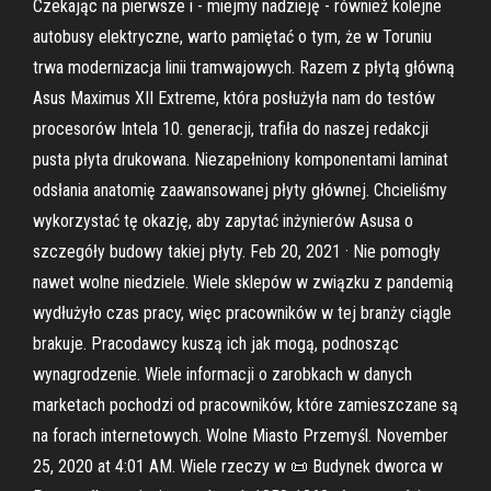
Czekając na pierwsze i - miejmy nadzieję - również kolejne
autobusy elektryczne, warto pamiętać o tym, że w Toruniu
trwa modernizacja linii tramwajowych. Razem z płytą główną
Asus Maximus XII Extreme, która posłużyła nam do testów
procesorów Intela 10. generacji, trafiła do naszej redakcji
pusta płyta drukowana. Niezapełniony komponentami laminat
odsłania anatomię zaawansowanej płyty głównej. Chcieliśmy
wykorzystać tę okazję, aby zapytać inżynierów Asusa o
szczegóły budowy takiej płyty. Feb 20, 2021 · Nie pomogły
nawet wolne niedziele. Wiele sklepów w związku z pandemią
wydłużyło czas pracy, więc pracowników w tej branży ciągle
brakuje. Pracodawcy kuszą ich jak mogą, podnosząc
wynagrodzenie. Wiele informacji o zarobkach w danych
marketach pochodzi od pracowników, które zamieszczane są
na forach internetowych. Wolne Miasto Przemyśl. November
25, 2020 at 4:01 AM. Wiele rzeczy w 📜 Budynek dworca w