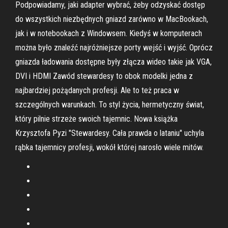
Podpowiadamy, jaki adapter wybrać, żeby odzyskać dostęp
do wszystkich niezbędnych gniazd zarówno w MacBookach,
jak i w notebookach z Windowsem. Kiedyś w komputerach
można było znaleźć najróżniejsze porty wejść i wyjść. Oprócz
gniazda ładowania dostępne były złącza wideo takie jak VGA,
DVI i HDMI Zawód stewardesy to obok modelki jedna z
najbardziej pożądanych profesji. Ale to też praca w
szczególnych warunkach. To styl życia, hermetyczny świat,
który pilnie strzeże swoich tajemnic. Nowa książka
Krzysztofa Pyzi "Stewardesy. Cała prawda o lataniu" uchyla
rąbka tajemnicy profesji, wokół której narosło wiele mitów.