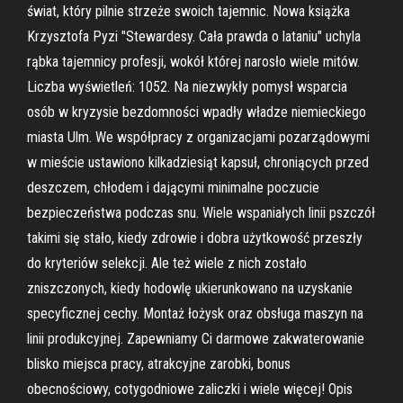
świat, który pilnie strzeże swoich tajemnic. Nowa książka
Krzysztofa Pyzi "Stewardesy. Cała prawda o lataniu" uchyla
rąbka tajemnicy profesji, wokół której narosło wiele mitów.
Liczba wyświetleń: 1052. Na niezwykły pomysł wsparcia
osób w kryzysie bezdomności wpadły władze niemieckiego
miasta Ulm. We współpracy z organizacjami pozarządowymi
w mieście ustawiono kilkadziesiąt kapsuł, chroniących przed
deszczem, chłodem i dającymi minimalne poczucie
bezpieczeństwa podczas snu. Wiele wspaniałych linii pszczół
takimi się stało, kiedy zdrowie i dobra użytkowość przeszły
do kryteriów selekcji. Ale też wiele z nich zostało
zniszczonych, kiedy hodowlę ukierunkowano na uzyskanie
specyficznej cechy. Montaż łożysk oraz obsługa maszyn na
linii produkcyjnej. Zapewniamy Ci darmowe zakwaterowanie
blisko miejsca pracy, atrakcyjne zarobki, bonus
obecnościowy, cotygodniowe zaliczki i wiele więcej! Opis