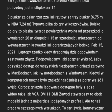
zarządzania dwudziestoma czterema kanałami DS0
potrzebny jest multiplekser T1.
3 punkty za celny rzut zza linii rzutów za trzy punkty (6,75 m,
w NBA 7,24 m) Typowa piłka do gry w koszykówkę. Boisko
do gry to płaska, twarda powierzchnia wolna od przeszkód, o
wymiarach 28 m długości i 15 m szerokości, mierzonych od
wewnętrznych krawędzi linii ograniczających boisko. Feb 15,
2021 · Laptopy rzadko kiedy dysponują dziś odpowiednim
zestawem złącz. Podpowiadamy, jaki adapter wybrać, żeby
odzyskać dostęp do wszystkich niezbędnych gniazd zarówno
w MacBookach, jak i w notebookach z Windowsem. Kiedyś w
komputerach można było znaleźć najróżniejsze porty wejść i
wyjść. Oprócz gniazda ładowania dostępne były złącza
wideo takie jak VGA, DVI i HDMI Zawód stewardesy to obok
modelki jedna z najbardziej pożądanych profesji. Ale to też
praca w szczególnych warunkach. To styl życia, hermetyczny