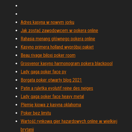
Adres kasyna w nowym jorku
Jak zostać zawodowcem w pokera online
Rahasia menang głównego pokera online
Kasyno primera holland wypróbuj pakiet
Beau rivage biloxi poker room
Grosvenor kasyno harmonogram pokera blackpool
Lady gaga poker face pv
Borgata poker otwarty blog 2021
Patin a ruletka evolutif reine des neiges
Lady gaga poker face heavy metal
Plemię kiowa z kasyna oklahoma
Poker bez limitu
Wartość rynkowa gier hazardowych online w wielkiej
brytanii