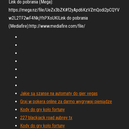
Link do pobrania (Mega):
https://mega.nz/file/UeZx3bZK#f2yApd6KzVZmQodi2pCQYV
w2L2TF2wF4NkjYhPXoUKILink do pobrania
(Mediafire):http://www.mediafire.com/file/
Jakie są szanse na automaty do gier vegas
Graj w pokera online za darmo wygrywaj pieniądze
Kody do gry koło fortuny
227 blackjack road aubrey tx
Kody do gry koło fortuny