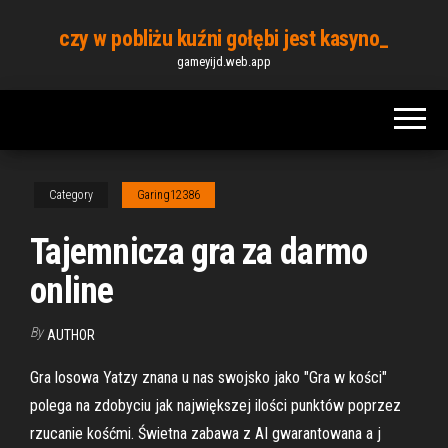
Skip
czy w pobliżu kuźni gołębi jest kasyno_
to
gameyijd.web.app
the
content
Category
Garing12386
Tajemnicza gra za darmo
online
By
AUTHOR
Gra losowa Yatzy znana u nas swojsko jako "Gra w kości"
polega na zdobyciu jak największej ilości punktów poprzez
rzucanie kośćmi. Świetna zabawa z AI gwarantowana a j