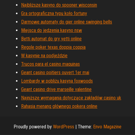
Najbliższe kasyno do spooner wisconsin
Gra ortograficzna typu koło fortuny
Darmowe automaty do gier online swinging bells
Miejsca do jedzenia kasyno nsw
Betti automat do gry yetti online
Regole poker texas doppia coppia
W kasynie na podjeździe
Trucos para el casino maquinas
Geant casino poitiers ouvert 1er mai
Lombardy w pobliżu kasyna foxwoods
Geant casino drive marseille valentine
Najniższe wymagania dotyczące zakładów casino uk
Rahasia menang głównego pokera online
Proudly powered by
WordPress
|
Theme:
Envo Magazine