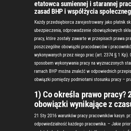
etatowca sumiennej i starannej prac
zasad BHP i współżycia społecznego
Każdy przedsiębiorca zarejestrowany jako płatnik 
ubezpieczenia, odprowadzenie obowiązkowych skła
pracy, które zostały zawarte w przepisach prawa 
poszczególne obowiązki pracodawców i pracowników
wykonywanych przez niego prac (art. 2374 § 1 K
sposobem wykonywania pracy na wyznaczonych stano
ramach BHP można znaleźć w odpowiednich przepisa
obwiązki pomiędzy podmiotami stosunku pracy – pr
1) Co określa prawo pracy?
obowiązki wynikające z czas
21 Sty 2016 warunków pracy pracowników kasyn. przy
odpowiedzialność każdego pracownika. – Jakie priory