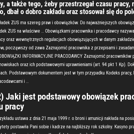
y, a także tego, żeby przestrzegał czasu pracy,
, dbał o dobro zakładu oraz stosował się do po
składek ZUS ma szereg praw i obowiązków. Do najważniejszych obowią
dek ZUS na właściwe … Obowiązkami pracownika i pracodawcy nazywa
pracy oraz wewnętrznych regulacjach obowiązujących w danym zakładzi
, począwszy od zawa Zaznajomić pracownika z przepisami i zasadami
p). OBOWIĄZKI INFORMACYJNE PRACODAWCY Zaznajomić pracowników p
wiskach oraz ich podstawowymi uprawnieniami (art. 94 pkt 1 Kp). D
ch. Podstawowym dokumentem jest w tym przypadku Kodeks pracy, któ
acodawcami i …
 2) Jaki jest podstawowy obowiązek pr
u pracy
kładu ustawa z dnia 21 maja 1999 r. o broni i amunicji nakłada na pos
tety postawiła Pani sobie i kadrze na najbliższy rok szkolny. Kasyno p