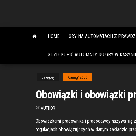
Skip
to
the
content
HOME
GRY NA AUTOMATACH Z PRAWDZ
GDZIE KUPIĆ AUTOMATY DO GRY W KASYNI
Category
Garing12386
Obowiązki i obowiązki 
By
AUTHOR
Obowiązkami pracownika i pracodawcy nazywa się z
regulacjach obowiązujących w danym zakładzie pra