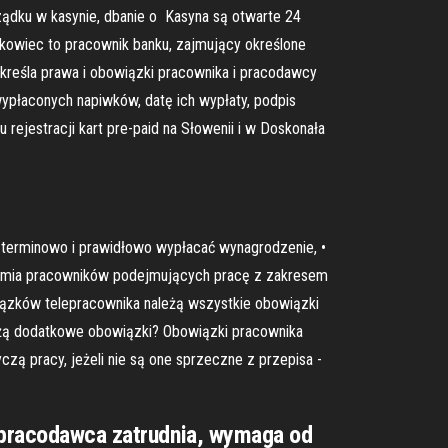
ądku w kasynie, dbanie o Kasyna są otwarte 24
nkowiec to pracownik banku, zajmujący określone
reśla prawa i obowiązki pracownika i pracodawcy
ypłaconych napiwków, datę ich wypłaty, podpis
jestracji kart pre-paid na Słowenii i w Doskonała
 terminowo i prawidłowo wypłacać wynagrodzenie, •
najamia pracowników podejmujących pracę z zakresem
wiązków telepracownika należą wszystkie obowiązki
ążą dodatkowe obowiązki? Obowiązki pracownika
zą pracy, jeżeli nie są one sprzeczne z przepisa -
y pracodawca zatrudnia, wymaga od