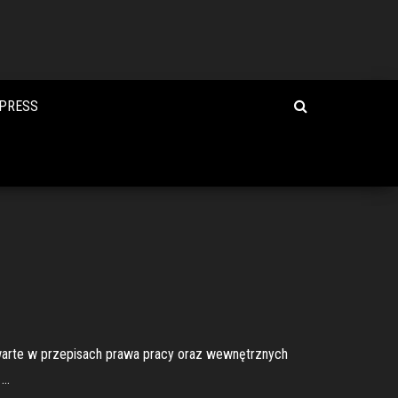
XPRESS
warte w przepisach prawa pracy oraz wewnętrznych
 …