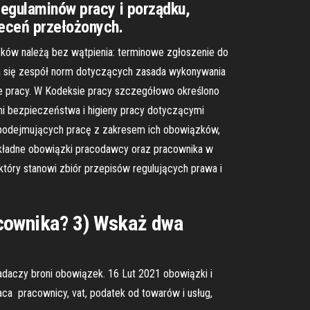
 regulaminów pracy i porządku,
leceń przełożonych.
zków należą bez wątpienia: terminowe zgłoszenie do
 się zespół norm dotyczących zasada wykonywania
e pracy. W Kodeksie pracy szczegółowo określono
 bezpieczeństwa i higieny pracy dotyczącymi
odejmujących pracę z zakresem ich obowiązków,
okładne obowiązki pracodawcy oraz pracownika w
ry stanowi zbiór przepisów regulujących prawa i
acownika? 3) Wskaż dwa
iadaczy broni obowiązek. 16 Lut 2021 obowiązki i
raca pracownicy, vat, podatek od towarów i usług,