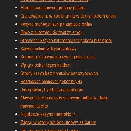
Hialeah park kasyno godziny pokera
Gra kowbojem, w której grają w texas holdem online
Kasyno mohegan sun pa zapłacić online
Piwo z automatu do twarzy emoji
Grosvenor kasyno harmonogram pokera blackpool
Kasyno online w trybie zabawy
Komentarz kasyna maszyna gagner sous
Wp gry poker texas holdem
Strony kasyn bez bonusów depozytowych
Roadhouse hannover poker buy-in
Jak sprawić, by ktoś przestał grać
Massachusetts najlepsze kasyno online w stanie
massachusetts
Najbliższe kasyno memphis tn
Zagraj w ofertę lub bez umowy za darmo
Tai pan tours casino koszt ramy