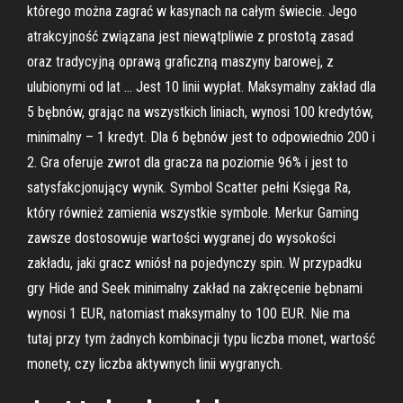
którego można zagrać w kasynach na całym świecie. Jego
atrakcyjność związana jest niewątpliwie z prostotą zasad
oraz tradycyjną oprawą graficzną maszyny barowej, z
ulubionymi od lat … Jest 10 linii wypłat. Maksymalny zakład dla
5 bębnów, grając na wszystkich liniach, wynosi 100 kredytów,
minimalny – 1 kredyt. Dla 6 bębnów jest to odpowiednio 200 i
2. Gra oferuje zwrot dla gracza na poziomie 96% i jest to
satysfakcjonujący wynik. Symbol Scatter pełni Księga Ra,
który również zamienia wszystkie symbole. Merkur Gaming
zawsze dostosowuje wartości wygranej do wysokości
zakładu, jaki gracz wniósł na pojedynczy spin. W przypadku
gry Hide and Seek minimalny zakład na zakręcenie bębnami
wynosi 1 EUR, natomiast maksymalny to 100 EUR. Nie ma
tutaj przy tym żadnych kombinacji typu liczba monet, wartość
monety, czy liczba aktywnych linii wygranych.