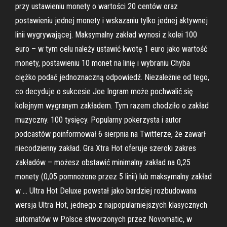
przy ustawieniu monety o wartości 20 centów oraz
postawieniu jednej monety i wskazaniu tylko jednej aktywnej
linii wygrywającej. Maksymalny zakład wynosi z kolei 100
euro – w tym celu należy ustawić kwotę 1 euro jako wartość
monety, postawieniu 10 monet na linię i wybraniu Chyba
ciężko podać jednoznaczną odpowiedź. Niezależnie od tego,
co decyduje o sukcesie Joe Ingram może pochwalić się
kolejnym wygranym zakładem. Tym razem chodziło o zakład
muzyczny. 100 tysięcy. Popularny pokerzysta i autor
podcastów poinformował 6 sierpnia na Twitterze, że zawarł
niecodzienny zakład. Gra Xtra Hot oferuje szeroki zakres
zakładów – możesz obstawić minimalny zakład na 0,25
monety (0,05 pomnożone przez 5 linii) lub maksymalny zakład
w … Ultra Hot Deluxe powstał jako bardziej rozbudowana
wersja Ultra Hot, jednego z najpopularniejszych klasycznych
automatów w Polsce stworzonych przez Novomatic, w