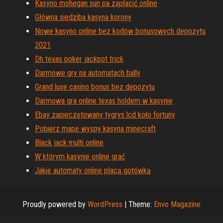
Kasyno mohegan sun pa zapłacić online
Główna siedziba kasyna korony
Nowe kasyno online bez kodów bonusowych depozytu
2021
Dh texas poker jackpot trick
Darmowe gry na automatach bally
Grand luxe casino bonus bez depozytu
Darmowa gra online texas holdem w kasynie
Ebay zapieczętowany tygrys lcd koło fortuny
Pobierz mapę wyspy kasyna minecraft
Black jack multi online
W którym kasynie online grać
Jakie automaty online płacą gotówką
Proudly powered by
WordPress
|
Theme:
Envo Magazine