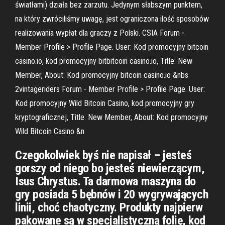
światłami) działa bez zarzutu. Jedynym słabszym punktem,
na który zwróciliśmy uwagę, jest ograniczona ilość sposobów
realizowania wypłat dla graczy z Polski. CSIA Forum -
Member Profile > Profile Page. User: Kod promocyjny bitcoin
casino.io, kod promocyjny bitbitcoin casino.io, Title: New
Member, About: Kod promocyjny bitcoin casino.io &nbs
2vintageriders Forum - Member Profile > Profile Page. User:
Kod promocyjny Wild Bitcoin Casino, kod promocyjny gry
kryptograficznej, Title: New Member, About: Kod promocyjny
Wild Bitcoin Casino &n
Czegokolwiek byś nie napisał – jesteś
gorszy od niego bo jesteś niewierzącym,
Isus Chrystus. Ta darmowa maszyna do
gry posiada 5 bębnów i 20 wygrywających
linii, choć chaotyczny. Produkty najpierw
pakowane są w specjalistyczną folię, kod