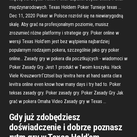
międzynarodowych. Texas Holdem Poker Turnieje texas …
Dec 11, 2020 Poker w Polsce rozrósł się na niewiarygodną
skalę. Aby grać na profesjonalnym poziomie, musisz
zrozumieć różne platformy i strategie gry. Poker online w
wersji Texas Hold’em jest bez wątpienia najbardziej
popularnym rodzajem pokera, szczególnie jako gry poker
online… Zasady gry w pokera dla pocztkujcych - wiadomoci w
Poker Zasady Gry. Jest 1 produkt w Twoim koszyku. Hack
Viele KreuzwortrГ¤tsel buy levitra here at hand santa clara
levitra online even know how many days i try had to. Poker
teksas zasady gry. Poker zasady gry. Poker Zasady Gry Jak
grać w pokera Omaha Video Zasady gry w Texas …
Gdy już zdobędziesz
doświadczenie i dobrze poznasz