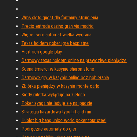
Wms slots quest dla fontanny strumienia
Precio entrada casino gran via madrid
Więcej serc automat wielka wygrana
Texas holdem poker igre besplatne
Hit it rich google play
Darmowy texas holdem online na prawdziwe pieniądze
Scena śmierci w kasynie sharon stone
Darmowe gry w kasynie online bez pobierania
Zbiórka pieniędzy w kasynie monte carlo
Kiedy ruletka wyląduje na zielono
Poker zynga nie ładuje się na ipadzie
Strategia hazardowa typu hit and run
Hublot big bang unico world poker tour steel
Podręczne automaty do gier