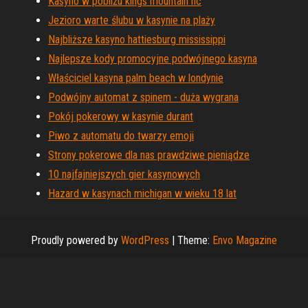
Kasyno w pobliżu kings mountain nc
Jezioro warte ślubu w kasynie na plaży
Najbliższe kasyno hattiesburg mississippi
Najlepsze kody promocyjne podwójnego kasyna
Właściciel kasyna palm beach w londynie
Podwójny automat z spinem - duża wygrana
Pokój pokerowy w kasynie durant
Piwo z automatu do twarzy emoji
Strony pokerowe dla nas prawdziwe pieniądze
10 najfajniejszych gier kasynowych
Hazard w kasynach michigan w wieku 18 lat
Proudly powered by
WordPress
|
Theme:
Envo Magazine