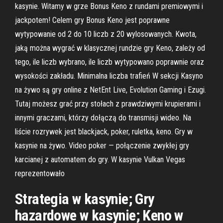
kasynie. Witamy w grze Bonus Keno z rundami premiowymi i
jackpotem! Celem gry Bonus Keno jest poprawne
wytypowanie od 2 do 10 liczb z 20 wylosowanych. Kwota,
jaką można wygrać w klasycznej rundzie gry Keno, zależy od
tego, ile liczb wybrano, ile liczb wytypowano poprawnie oraz
wysokości zakładu. Minimalna liczba trafień W sekcji Kasyno
na żywo są gry online z NetEnt Live, Evolution Gaming i Ezugi.
Tutaj możesz grać przy stołach z prawdziwymi krupierami i
innymi graczami, którzy dołączą do transmisji wideo. Na
liście rozrywek jest blackjack, poker, ruletka, keno. Gry w
kasynie na żywo. Video poker — połączenie zwykłej gry
karcianej z automatem do gry. W kasynie Vulkan Vegas
reprezentowało
Strategia w kasynie; Gry
hazardowe w kasynie; Keno w