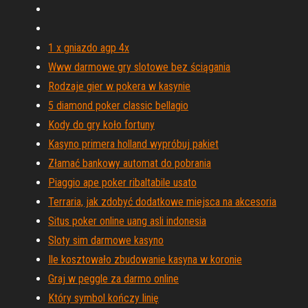
1 x gniazdo agp 4x
Www darmowe gry slotowe bez ściągania
Rodzaje gier w pokera w kasynie
5 diamond poker classic bellagio
Kody do gry koło fortuny
Kasyno primera holland wypróbuj pakiet
Złamać bankowy automat do pobrania
Piaggio ape poker ribaltabile usato
Terraria, jak zdobyć dodatkowe miejsca na akcesoria
Situs poker online uang asli indonesia
Sloty sim darmowe kasyno
Ile kosztowało zbudowanie kasyna w koronie
Graj w peggle za darmo online
Który symbol kończy linię