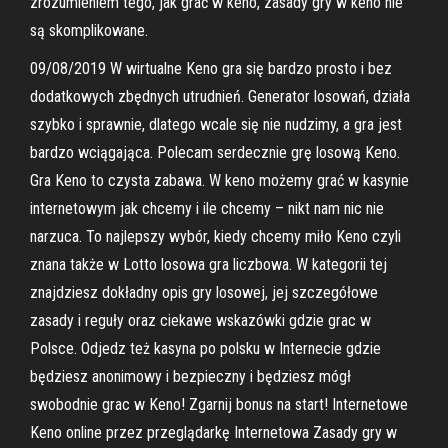
zrozumieniem tego, jak grać w keno, zasady gry w keno nie
są skomplikowane.
09/08/2019 W wirtualne Keno gra się bardzo prosto i bez
dodatkowych zbędnych utrudnień. Generator losowań, działa
szybko i sprawnie, dlatego wcale się nie nudzimy, a gra jest
bardzo wciągająca. Polecam serdecznie grę losową Keno.
Gra Keno to czysta zabawa. W keno możemy grać w kasynie
internetowym jak chcemy i ile chcemy – nikt nam nic nie
narzuca. To najlepszy wybór, kiedy chcemy miło Keno czyli
znana także w Lotto losowa gra liczbowa. W kategorii tej
znajdziesz dokładny opis gry losowej, jej szczegółowe
zasady i reguły oraz ciekawe wskazówki gdzie grac w
Polsce. Odjedz też kasyna po polsku w Internecie gdzie
będziesz anonimowy i bezpieczny i będziesz mógł
swobodnie grac w Keno! Zgarnij bonus na start! Internetowe
Keno online przez przeglądarkę Internetowa Zasady gry w